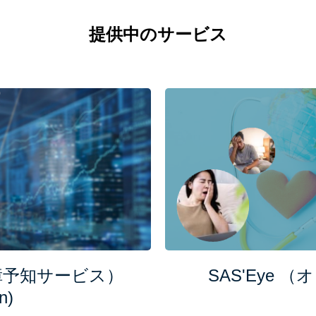
提供中のサービス
D’isumの技術
SERVICES
活用事例
NEWS
ン故障予知サービス）
SAS'Eye
会社概要
n)
お問い合わせ