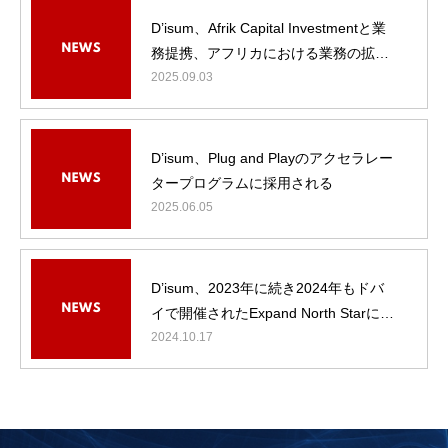
NEWS
D’isum、Afrik Capital Investmentと業
務提携、アフリカにおける業務の拡大
会社概要
へ
2025.09.03
お問い合わせ
D’isum、Plug and Playのアクセラレー
タープログラムに採用される
2025.06.05
D’isum、2023年に続き2024年もドバ
イで開催されたExpand North Starに出
展
2024.10.17