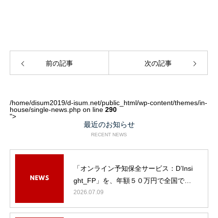
前の記事
次の記事
/home/disum2019/d-isum.net/public_html/wp-content/themes/in-
house/single-news.php on line
290
">
最近のお知らせ
RECENT NEWS
「オンライン予知保全サービス：D’Insi
D’isumの技術
ght_FP」を、年額５０万円で全国で提
供開始（１週間の準備期間で稼働）
2026.07.09
SERVICES
活用事例